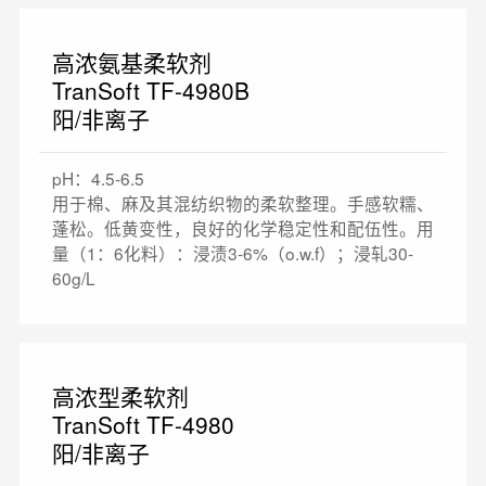
高浓氨基柔软剂
TranSoft TF-4980B
阳/非离子
pH：4.5-6.5
用于棉、麻及其混纺织物的柔软整理。手感软糯、
蓬松。低黄变性，良好的化学稳定性和配伍性。用
量（1：6化料）：浸渍3-6%（o.w.f）；浸轧30-
60g/L
高浓型柔软剂
TranSoft TF-4980
阳/非离子