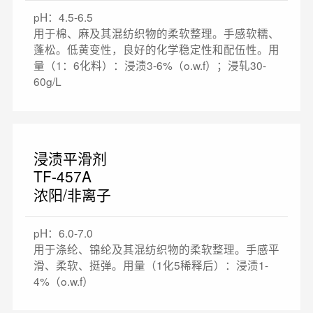
pH：4.5-6.5
用于棉、麻及其混纺织物的柔软整理。手感软糯、
蓬松。低黄变性，良好的化学稳定性和配伍性。用
量（1：6化料）：浸渍3-6%（o.w.f）；浸轧30-
60g/L
浸渍平滑剂
TF-457A
浓阳/非离子
pH：6.0-7.0
用于涤纶、锦纶及其混纺织物的柔软整理。手感平
滑、柔软、挺弹。用量（1化5稀释后）：浸渍1-
4%（o.w.f）