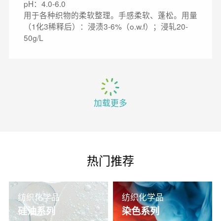
pH：4.0-6.0
用于各种织物的柔软整理。手感柔软、蓬松。用量
（1化3稀释后）：浸渍3-6%（o.w.f）；浸轧20-
50g/L
加载更多
热门推荐
纺织化学品
纺织化学品
硅油系列
染色系列