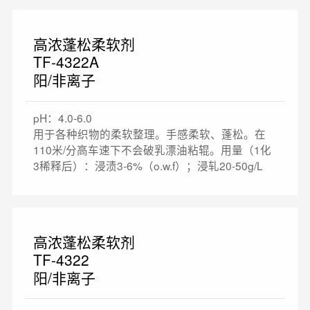
高浓蓬松柔软剂
TF-4322A
阳/非离子
pH：4.0-6.0
用于各种织物的柔软整理。手感柔软、蓬松。在
110米/分高车速下不会破乳漂油粘辊。用量（1化
3稀释后）：浸渍3-6%（o.w.f）；浸轧20-50g/L
高浓蓬松柔软剂
TF-4322
阳/非离子