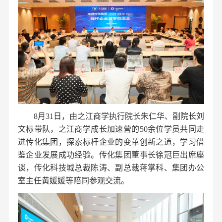
8月3
1
日
，由之江商学
执行院长朱仁华、
副院长刘
文标带队
，之江商学
成长加速营
的
5
0
余位学员共同
走
进
传化集团，探索标杆企业的变革创新之道，学习借
鉴企业发展成功经验。传化集团董事长徐冠巨出席座
谈，传化科技城总裁陈涛、副总裁蒋掌科、集团办公
室主任黄媛媛等陪同参观交流。